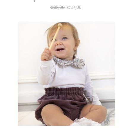
€
32,00
€
27,00